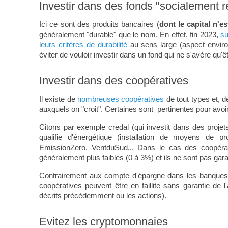
Investir dans des fonds "socialement 
Ici ce sont des produits bancaires (
dont le capital n'e
généralement "durable" que le nom. En effet, fin 2023,
su
l
eurs critères de durabilité
au sens large (aspect environ
éviter de vouloir investir dans un fond qui ne s'avère qu'ê
Investir dans des coopératives
Il existe de
nombreuses coopératives
de tout types et, d
auxquels on "croit". Certaines sont pertinentes pour avoi
Citons par exemple credal (qui investit dans des proje
qualifie d'énergétique (installation de moyens de 
EmissionZero, VentduSud... Dans le cas des coopér
généralement plus faibles (0 à 3%) et ils ne sont pas ga
Contrairement aux compte d'épargne dans les banques p
coopératives peuvent être en faillite sans garantie de
décrits précédemment ou les actions).
Evitez les cryptomonnaies