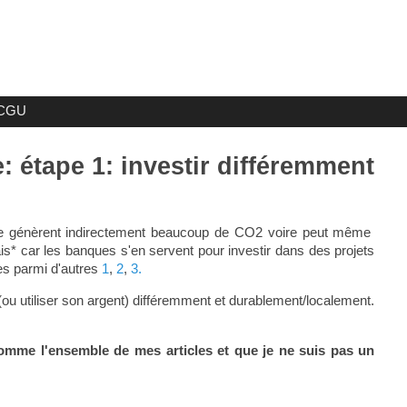
CGU
: étape 1: investir différemment
e génèrent indirectement beaucoup de CO2 voire peut même
is* car les banques s'en servent pour investir dans des projets
les parmi d'autres
1
,
2
,
3.
(ou utiliser son argent) différemment et durablement/localement.
 comme l'ensemble de mes articles et que je ne suis pas un