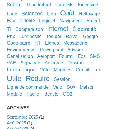
solaire
thunderbird
conseils
extension
coût
sciences
lune
lien
nettoyage
eau
fidélité
logiciel
navigateur
argent
internet
électricité
tl
comparaison
prix
luminosité
toolbar
RAVel
google
code-barre
HT
lignes
messagerie
environnemnt
powerpoint
adware
canalisation
aeroport
fourmi
ecs
SMS
VAE
signature
ampoule
tension
informatique
vélo
modules
gratuit
lex
utile
réduire
session
sox
ligne de commande
velo
maison
module
facile
identité
CO2
ARCHIVES
septembre 2025
(1)
août 2025
(1)
année 2025
(4)