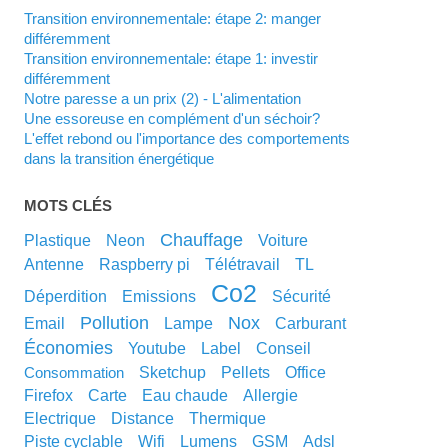
Transition environnementale: étape 2: manger
différemment
Transition environnementale: étape 1: investir
différemment
Notre paresse a un prix (2) - L'alimentation
Une essoreuse en complément d'un séchoir?
L'effet rebond ou l'importance des comportements
dans la transition énergétique
MOTS CLÉS
chauffage
plastique
neon
voiture
antenne
raspberry pi
télétravail
TL
co2
déperdition
emissions
sécurité
pollution
nox
email
lampe
carburant
économies
youtube
label
conseil
sketchup
pellets
office
consommation
Firefox
carte
eau chaude
allergie
electrique
distance
thermique
piste cyclable
wifi
lumens
GSM
adsl