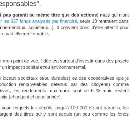
responsables".
st pas garanti au même titre que des actions
) mais qui n'ont
r les 337 fonds analysés par financité
, seuls 19 rentraient dans
nementaux, sociétaux...). Il convient donc d'être attentif pour
tre partiellement durable.
e mon point de vue, l'idée est surtout d'investir dans des projets
r un impact sociétal et/ou environnemental.
ts locaux sociétaux et/ou durables) ou des coopératives que je
production renouvelables détenus par des citoyens) comme
atives, les rendements maximaux sont de 6 % mais restent
rantis (changent chaque année).
our lesquels les dépôts jusqu'à 100 000 € sont garantis, les
 l'argent des titres qui y sont acquis (un peu comme les fonds