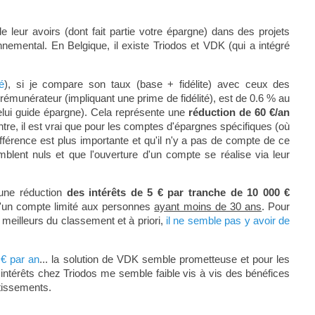
e leur avoirs (dont fait partie votre épargne) dans des projets
nnemental. En Belgique, il existe Triodos et VDK (qui a intégré
é
), si je compare son taux (base + fidélite) avec ceux des
 rémunérateur (impliquant une prime de fidélité), est de 0.6 % au
lui guide épargne). Cela représente une
réduction de 60 €/an
ntre, il est vrai que pour les comptes d'épargnes spécifiques (où
férence est plus importante et qu'il n'y a pas de compte de ce
mblent nuls et que l'ouverture d'un compte se réalise via leur
 une réduction
des intérêts de 5 € par tranche de 10 000 €
 d'un compte limité aux personnes
ayant moins de 30 ans
. Pour
meilleurs du classement et à priori,
il ne semble pas y avoir de
 € par an
... la solution de VDK semble prometteuse et pour les
'intérêts chez Triodos me semble faible vis à vis des bénéfices
stissements.