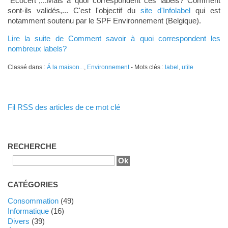
"Ecocert",...Mais à quoi correspondent ces labels? Comment
sont-ils validés,... C'est l'objectif du
site d'Infolabel
qui est
notamment soutenu par le SPF Environnement (Belgique).
Lire la suite de Comment savoir à quoi correspondent les
nombreux labels?
Classé dans :
Á la maison...
,
Environnement
- Mots clés :
label
,
utile
Fil RSS des articles de ce mot clé
RECHERCHE
CATÉGORIES
Consommation
(49)
Informatique
(16)
Divers
(39)