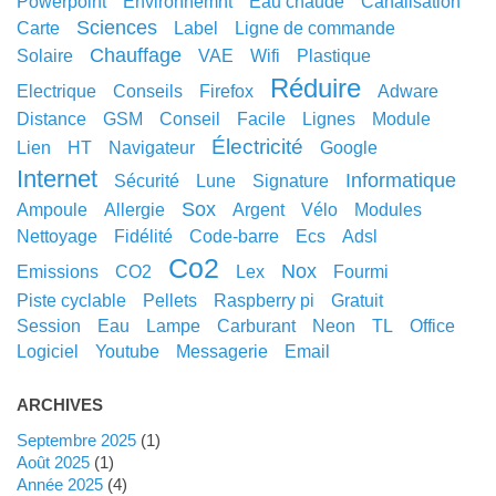
powerpoint
environnemnt
eau chaude
canalisation
sciences
carte
label
ligne de commande
chauffage
solaire
VAE
wifi
plastique
réduire
electrique
conseils
Firefox
adware
distance
GSM
conseil
facile
lignes
module
électricité
lien
HT
navigateur
google
internet
informatique
sécurité
lune
signature
sox
ampoule
allergie
argent
vélo
modules
nettoyage
fidélité
code-barre
ecs
adsl
co2
nox
emissions
CO2
lex
fourmi
piste cyclable
pellets
raspberry pi
gratuit
session
eau
lampe
carburant
neon
TL
office
logiciel
youtube
messagerie
email
ARCHIVES
septembre 2025
(1)
août 2025
(1)
année 2025
(4)