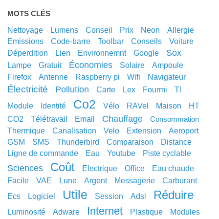
MOTS CLÉS
nettoyage
lumens
conseil
prix
neon
allergie
emissions
code-barre
toolbar
conseils
voiture
sox
déperdition
lien
environnemnt
google
économies
lampe
gratuit
solaire
ampoule
Firefox
antenne
raspberry pi
wifi
navigateur
électricité
pollution
carte
lex
fourmi
tl
co2
module
identité
vélo
RAVel
maison
HT
chauffage
CO2
télétravail
email
consommation
thermique
canalisation
velo
extension
aeroport
GSM
SMS
thunderbird
comparaison
distance
ligne de commande
eau
youtube
piste cyclable
coût
sciences
electrique
office
eau chaude
facile
VAE
lune
argent
messagerie
carburant
utile
réduire
ecs
logiciel
session
adsl
internet
luminosité
adware
plastique
modules