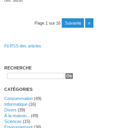
clés : aucun
page 1 sur 16
suivante
»
Fil RSS des articles
RECHERCHE
CATÉGORIES
Consommation
(49)
Informatique
(16)
Divers
(39)
Á la maison...
(49)
Sciences
(15)
Environnement
(38)