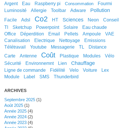
argent
eau
raspberry pi
fourmi
consommation
pollution
luminosité
allergie
toolbar
adware
co2
sciences
facile
adsl
HT
neon
conseil
tl
sketchup
powerpoint
solaire
eau chaude
office
déperdition
email
pellets
ampoule
VAE
canalisation
electrique
nettoyage
emissions
télétravail
youtube
messagerie
TL
distance
coût
carte
antenne
plastique
modules
vélo
chauffage
sécurité
environnemnt
lien
ligne de commande
fidélité
velo
voiture
lex
module
label
SMS
thunderbird
ARCHIVES
septembre 2025
(1)
août 2025
(1)
année 2025
(4)
année 2024
(2)
année 2023
(4)