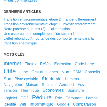
Fil des commentaires
DERNIERS ARTICLES
Transition environnementale: étape 2: manger différemment
Transition environnementale: étape 1: investir différemment
Notre paresse a un prix (2) - L'alimentation
Une essoreuse en complément d'un séchoir?
L'effet rebond ou l'importance des comportements dans la
transition énergétique
MOTS CLÉS
internet
Firefox
RAVel
extension
code-barre
utile
nox
lune
gratuit
lignes
GSM
conseils
électricité
sox
piste cyclable
lumens
navigateur
maison
session
aeroport
ecs
économies
tension
thermique
signature
réduire
logiciel
CO2
prix
carburant
lampe
informatique
identité
wifi
google
comparaison