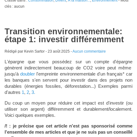
Classé dans :
Consommation
,
Divers
,
Á la maison...
,
Environnement
- Mots
clés : aucun
Transition environnementale:
étape 1: investir différemment
Rédigé par Kevin Sartor -
23 août 2025
-
Aucun commentaire
L'épargne que vous possédez sur un compte d'épargne
génèrent indirectement beaucoup de CO2 voire peut même
jusqu'à
doubler
l'empreinte environnementale d'un français* car
les banques s'en servent pour investir dans des projets non
durables (énergies fossiles, déforestation...) Exemples parmi
d'autres
1
,
2
,
3.
Du coup un moyen pour réduire cet impact est d'investir (ou
utiliser son argent) différemment et durablement/localement.
Voici quelques exemples.
/! : je précise que cet article n'est pas sponsorisé comme
l'ensemble de mes articles et que je ne suis pas un conseillé